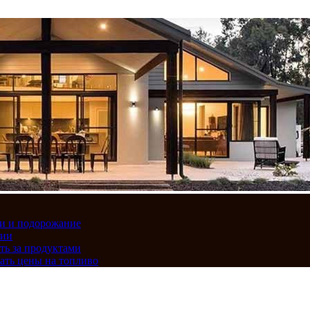
вки и подорожание
сии
ть за продуктами
ать цены на топливо