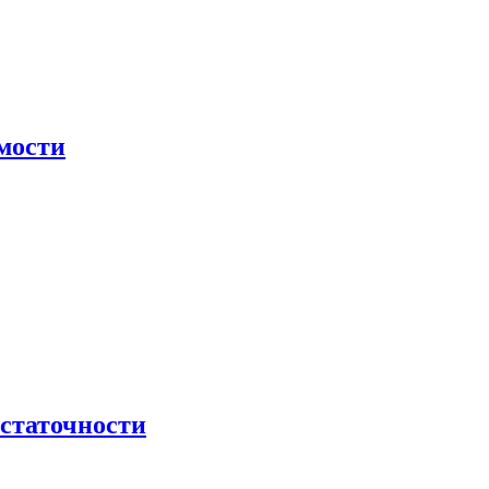
мости
остаточности