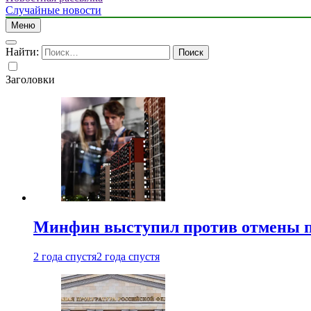
Случайные новости
Меню
Найти:
Заголовки
Минфин выступил против отмены пе
2 года спустя
2 года спустя