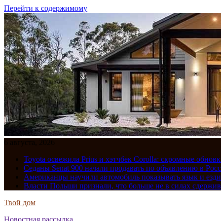
Перейти к содержимому
6 августа, 2026
Toyota освежила Prius и хэтчбек Corolla: скромные обно
Седаны Senat 900 начали продавать по объявлению в Рос
Американцы научили автомобиль показывать язык и езди
Власти Польши признали, что больше не в силах сдержив
Твой дом
Новостная рассылка