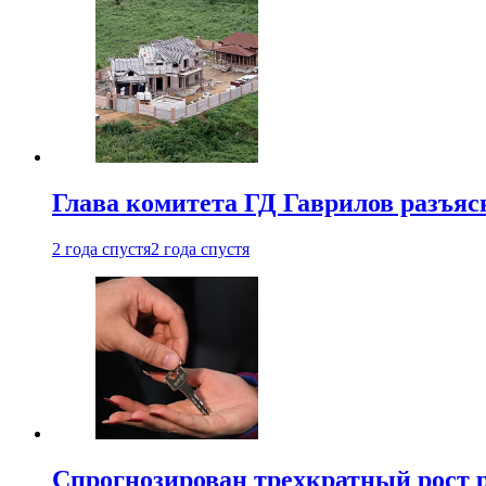
Глава комитета ГД Гаврилов разъяс
2 года спустя
2 года спустя
Спрогнозирован трехкратный рост 