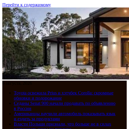
Перейти к содержимому
6 августа, 2026
Toyota освежила Prius и хэтчбек Corolla: скромные
обновки и подорожание
Седаны Senat 900 начали продавать по объявлению
в России
Американцы научили автомобиль показывать язык
и ездить за продуктами
Власти Польши признали, что больше не в силах