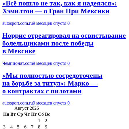
«Всё пошло не так, как я надеялся»:
Хэмилтон — о Гран При Мексики
autosport.com.ru
9 месяцев спустя
0
Норрис отреагировал на освистывание
болельщиками после победы
в Мексике
Чемпионат.com
9 месяцев спустя
0
«Мы полностью сосредоточены
на борьбе за титул»: Марко —
о контрактах с пилотами
autosport.com.ru
9 месяцев спустя
0
Август 2026
Пн
Вт
Ср
Чт
Пт
Сб
Вс
1
2
3
4
5
6
7
8
9