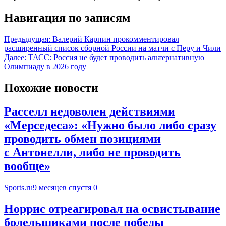
Навигация по записям
Предыдущая:
Валерий Карпин прокомментировал
расширенный список сборной России на матчи с Перу и Чили
Далее:
ТАСС: Россия не будет проводить альтернативную
Олимпиаду в 2026 году
Похожие новости
Расселл недоволен действиями
«Мерседеса»: «Нужно было либо сразу
проводить обмен позициями
с Антонелли, либо не проводить
вообще»
Sports.ru
9 месяцев спустя
0
Норрис отреагировал на освистывание
болельщиками после победы