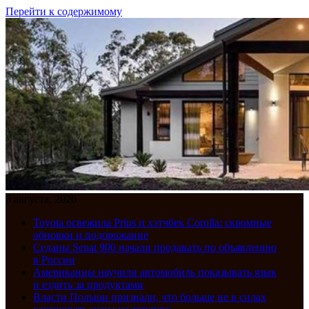
Перейти к содержимому
6 августа, 2026
Toyota освежила Prius и хэтчбек Corolla: скромные
обновки и подорожание
Седаны Senat 900 начали продавать по объявлению
в России
Американцы научили автомобиль показывать язык
и ездить за продуктами
Власти Польши признали, что больше не в силах