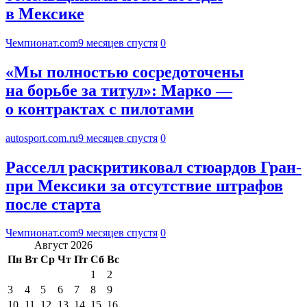
в Мексике
Чемпионат.com
9 месяцев спустя
0
«Мы полностью сосредоточены
на борьбе за титул»: Марко —
о контрактах с пилотами
autosport.com.ru
9 месяцев спустя
0
Расселл раскритиковал стюардов Гран-
при Мексики за отсутствие штрафов
после старта
Чемпионат.com
9 месяцев спустя
0
Август 2026
Пн
Вт
Ср
Чт
Пт
Сб
Вс
1
2
3
4
5
6
7
8
9
10
11
12
13
14
15
16