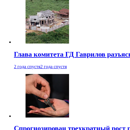
Глава комитета ГД Гаврилов разъяс
2 года спустя
2 года спустя
Спрогнозирован трехкратный рост 