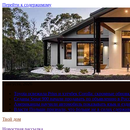
Перейти к содержимому
7 августа, 2026
Toyota освежила Prius и хэтчбек Corolla: скромные обно
Седаны Senat 900 начали продавать по объявлению в Рос
Американцы научили автомобиль показывать язык и езди
Власти Польши признали, что больше не в силах сдержив
Твой дом
Новостная рассылка