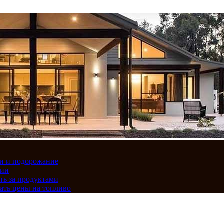
вки и подорожание
сии
ть за продуктами
ать цены на топливо