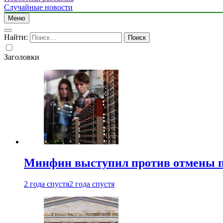
Случайные новости
Меню
Найти:
Заголовки
Минфин выступил против отмены пе
2 года спустя
2 года спустя