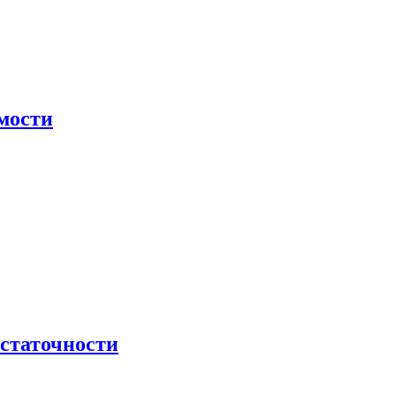
мости
остаточности