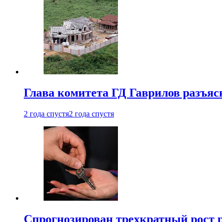
Глава комитета ГД Гаврилов разъяс
2 года спустя
2 года спустя
Спрогнозирован трехкратный рост 