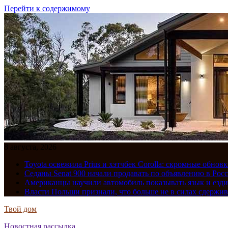
Перейти к содержимому
8 августа, 2026
Toyota освежила Prius и хэтчбек Corolla: скромные обно
Седаны Senat 900 начали продавать по объявлению в Рос
Американцы научили автомобиль показывать язык и езди
Власти Польши признали, что больше не в силах сдержив
Твой дом
Новостная рассылка