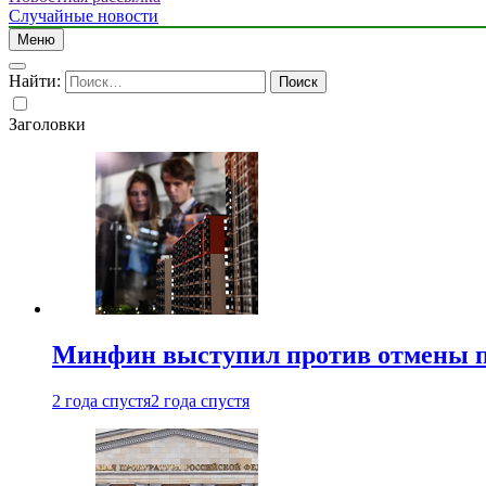
Случайные новости
Меню
Найти:
Заголовки
Минфин выступил против отмены пе
2 года спустя
2 года спустя