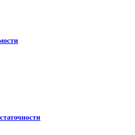
мости
остаточности