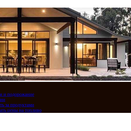
вки и подорожание
сии
ть за продуктами
ать цены на топливо