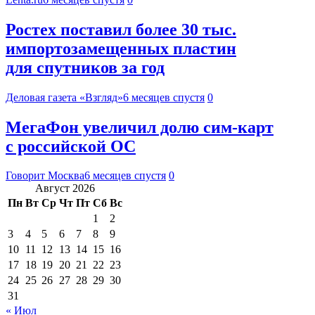
Ростех поставил более 30 тыс.
импортозамещенных пластин
для спутников за год
Деловая газета «Взгляд»
6 месяцев спустя
0
МегаФон увеличил долю сим‑карт
с российской ОС
Говорит Москва
6 месяцев спустя
0
Август 2026
Пн
Вт
Ср
Чт
Пт
Сб
Вс
1
2
3
4
5
6
7
8
9
10
11
12
13
14
15
16
17
18
19
20
21
22
23
24
25
26
27
28
29
30
31
« Июл