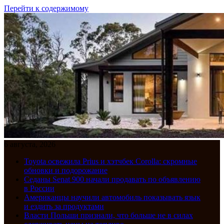
Перейти к содержимому
6 августа, 2026
Toyota освежила Prius и хэтчбек Corolla: скромные
обновки и подорожание
Седаны Senat 900 начали продавать по объявлению
в России
Американцы научили автомобиль показывать язык
и ездить за продуктами
Власти Польши признали, что больше не в силах