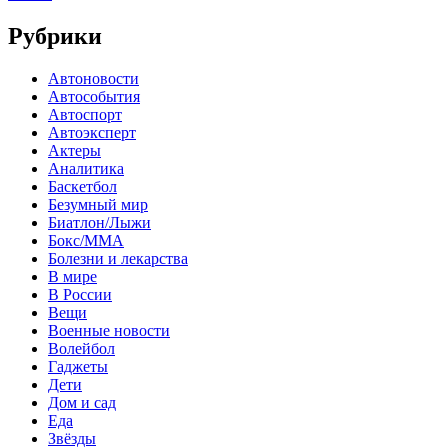
Рубрики
Автоновости
Автособытия
Автоспорт
Автоэксперт
Актеры
Аналитика
Баскетбол
Безумный мир
Биатлон/Лыжи
Бокс/MMA
Болезни и лекарства
В мире
В России
Вещи
Военные новости
Волейбол
Гаджеты
Дети
Дом и сад
Еда
Звёзды