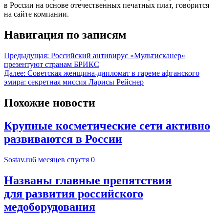
в России на основе отечественных печатных плат, говорится
на сайте компании.
Навигация по записям
Предыдущая:
Российский антивирус «Мультисканер»
презентуют странам БРИКС
Далее:
Советская женщина-дипломат в гареме афганского
эмира: секретная миссия Ларисы Рейснер
Похожие новости
Крупные косметические сети активно
развиваются в России
Sostav.ru
6 месяцев спустя
0
Названы главные препятствия
для развития российского
медоборудования