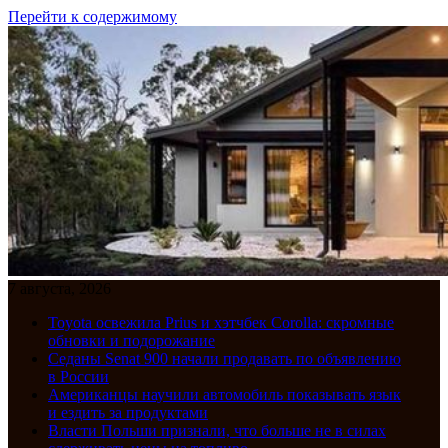
Перейти к содержимому
7 августа, 2026
Toyota освежила Prius и хэтчбек Corolla: скромные
обновки и подорожание
Седаны Senat 900 начали продавать по объявлению
в России
Американцы научили автомобиль показывать язык
и ездить за продуктами
Власти Польши признали, что больше не в силах