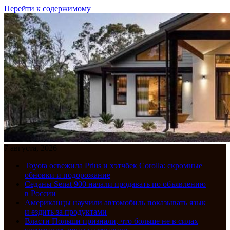
Перейти к содержимому
7 августа, 2026
Toyota освежила Prius и хэтчбек Corolla: скромные
обновки и подорожание
Седаны Senat 900 начали продавать по объявлению
в России
Американцы научили автомобиль показывать язык
и ездить за продуктами
Власти Польши признали, что больше не в силах