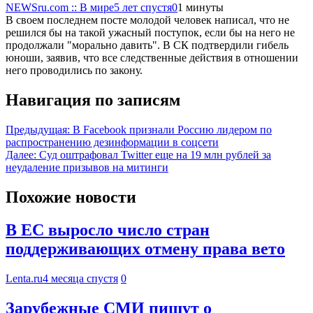
NEWSru.com :: В мире
5 лет спустя
0
1 минуты
В своем последнем посте молодой человек написал, что не
решился бы на такой ужасный поступок, если бы на него не
продолжали "морально давить". В СК подтвердили гибель
юноши, заявив, что все следственные действия в отношении
него проводились по закону.
Навигация по записям
Предыдущая:
В Facebook признали Россию лидером по
распространению дезинформации в соцсети
Далее:
Суд оштрафовал Twitter еще на 19 млн рублей за
неудаление призывов на митинги
Похожие новости
В ЕС выросло число стран
поддерживающих отмену права вето
Lenta.ru
4 месяца спустя
0
Зарубежные СМИ пишут о