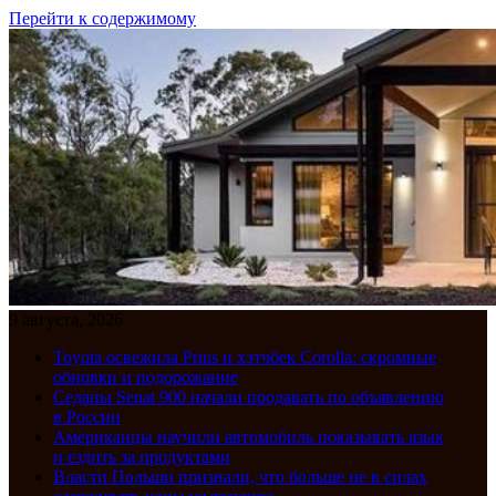
Перейти к содержимому
9 августа, 2026
Toyota освежила Prius и хэтчбек Corolla: скромные
обновки и подорожание
Седаны Senat 900 начали продавать по объявлению
в России
Американцы научили автомобиль показывать язык
и ездить за продуктами
Власти Польши признали, что больше не в силах