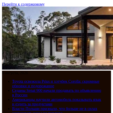
Перейти к содержимому
8 августа, 2026
Toyota освежила Prius и хэтчбек Corolla: скромные
обновки и подорожание
Седаны Senat 900 начали продавать по объявлению
в России
Американцы научили автомобиль показывать язык
и ездить за продуктами
Власти Польши признали, что больше не в силах