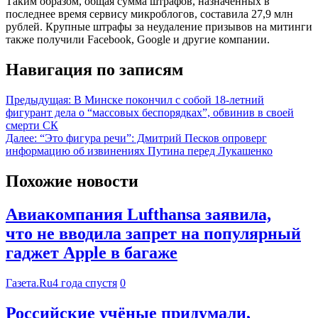
Таким образом, общая сумма штрафов, назначенных в
последнее время сервису микроблогов, составила 27,9 млн
рублей. Крупные штрафы за неудаление призывов на митинги
также получили Facebook, Google и другие компании.
Навигация по записям
Предыдущая:
В Минске покончил с собой 18-летний
фигурант дела о “массовых беспорядках”, обвинив в своей
смерти СК
Далее:
“Это фигура речи”: Дмитрий Песков опроверг
информацию об извинениях Путина перед Лукашенко
Похожие новости
Авиакомпания Lufthansa заявила,
что не вводила запрет на популярный
гаджет Apple в багаже
Газета.Ru
4 года спустя
0
Российские учёные придумали,