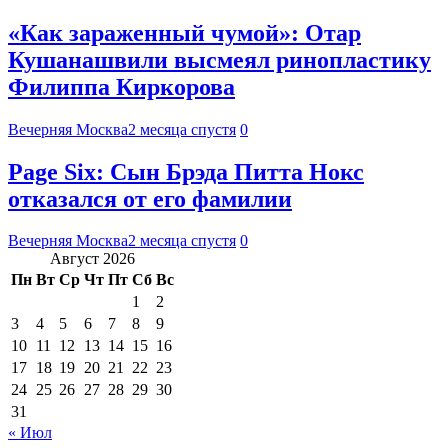
«Как зараженный чумой»: Отар
Кушанашвили высмеял ринопластику
Филиппа Киркорова
Вечерняя Москва
2 месяца спустя
0
Page Six: Сын Брэда Питта Нокс
отказался от его фамилии
Вечерняя Москва
2 месяца спустя
0
Август 2026
Пн
Вт
Ср
Чт
Пт
Сб
Вс
1
2
3
4
5
6
7
8
9
10
11
12
13
14
15
16
17
18
19
20
21
22
23
24
25
26
27
28
29
30
31
« Июл