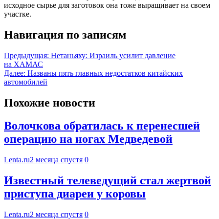
исходное сырье для заготовок она тоже выращивает на своем
участке.
Навигация по записям
Предыдущая:
Нетаньяху: Израиль усилит давление
на ХАМАС
Далее:
Названы пять главных недостатков китайских
автомобилей
Похожие новости
Волочкова обратилась к перенесшей
операцию на ногах Медведевой
Lenta.ru
2 месяца спустя
0
Известный телеведущий стал жертвой
приступа диареи у коровы
Lenta.ru
2 месяца спустя
0