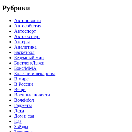
Рубрики
Автоновости
Автособытия
Автоспорт
Автоэксперт
Актеры
Аналитика
Баскетбол
Безумный мир
Биатлон/Лыжи
Бокс/MMA
Болезни и лекарства
В мире
В России
Вещи
Военные новости
Волейбол
Гаджеты
Дети
Дом и сад
Еда
Звёзды
Здоровье