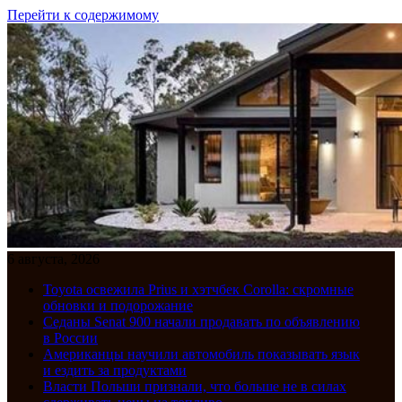
Перейти к содержимому
6 августа, 2026
Toyota освежила Prius и хэтчбек Corolla: скромные
обновки и подорожание
Седаны Senat 900 начали продавать по объявлению
в России
Американцы научили автомобиль показывать язык
и ездить за продуктами
Власти Польши признали, что больше не в силах