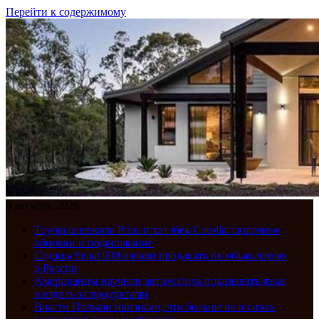
Перейти к содержимому
9 августа, 2026
Toyota освежила Prius и хэтчбек Corolla: скромные
обновки и подорожание
Седаны Senat 900 начали продавать по объявлению
в России
Американцы научили автомобиль показывать язык
и ездить за продуктами
Власти Польши признали, что больше не в силах