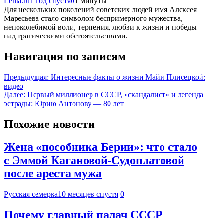
Lenta.ru
1 год спустя
0
1 минуты
Для нескольких поколений советских людей имя Алексея
Маресьева стало символом беспримерного мужества,
непоколебимой воли, терпения, любви к жизни и победы
над трагическими обстоятельствами.
Навигация по записям
Предыдущая:
Интересные факты о жизни Майи Плисецкой:
видео
Далее:
Первый миллионер в СССР, «скандалист» и легенда
эстрады: Юрию Антонову — 80 лет
Похожие новости
Жена «пособника Берии»: что стало
с Эммой Кагановой-Судоплатовой
после ареста мужа
Русская семерка
10 месяцев спустя
0
Почему главный палач СССР