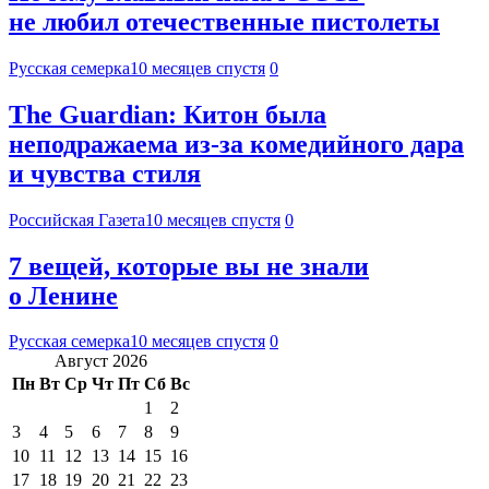
не любил отечественные пистолеты
Русская семерка
10 месяцев спустя
0
The Guardian: Китон была
неподражаема из-за комедийного дара
и чувства стиля
Российская Газета
10 месяцев спустя
0
7 вещей, которые вы не знали
о Ленине
Русская семерка
10 месяцев спустя
0
Август 2026
Пн
Вт
Ср
Чт
Пт
Сб
Вс
1
2
3
4
5
6
7
8
9
10
11
12
13
14
15
16
17
18
19
20
21
22
23