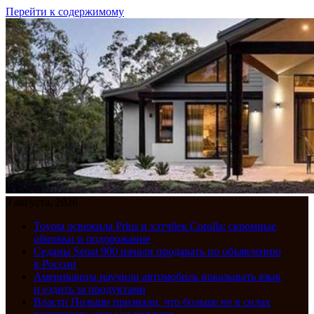
Перейти к содержимому
9 августа, 2026
Toyota освежила Prius и хэтчбек Corolla: скромные
обновки и подорожание
Седаны Senat 900 начали продавать по объявлению
в России
Американцы научили автомобиль показывать язык
и ездить за продуктами
Власти Польши признали, что больше не в силах