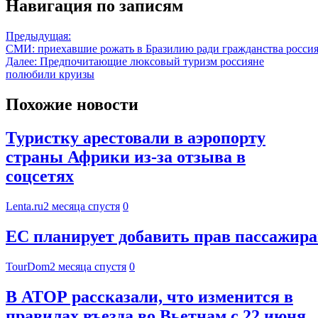
Навигация по записям
Предыдущая:
СМИ: приехавшие рожать в Бразилию ради гражданства росси
Далее:
Предпочитающие люксовый туризм россияне
полюбили круизы
Похожие новости
Туристку арестовали в аэропорту
страны Африки из-за отзыва в
соцсетях
Lenta.ru
2 месяца спустя
0
ЕС планирует добавить прав пассажира
TourDom
2 месяца спустя
0
В АТОР рассказали, что изменится в
правилах въезда во Вьетнам с 22 июня