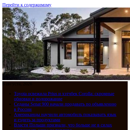
Перейти к содержимому
6 августа, 2026
Toyota освежила Prius и хэтчбек Corolla: скромные
обновки и подорожание
Седаны Senat 900 начали продавать по объявлению
в России
Американцы научили автомобиль показывать язык
и ездить за продуктами
Власти Польши признали, что больше не в силах