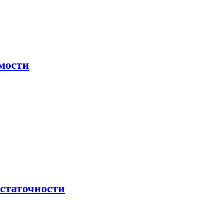
мости
остаточности