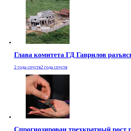
Глава комитета ГД Гаврилов разъяс
2 года спустя
2 года спустя
Спрогнозирован трехкратный рост 