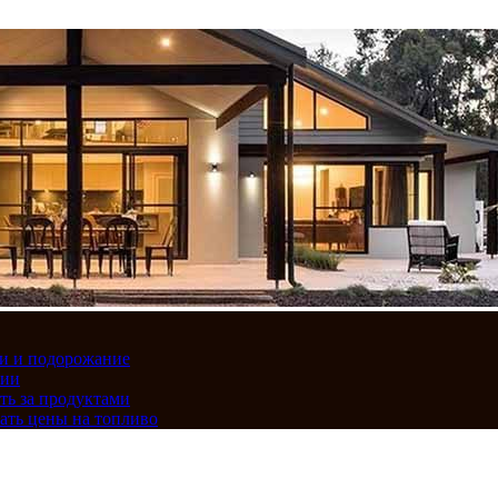
вки и подорожание
сии
ть за продуктами
ать цены на топливо