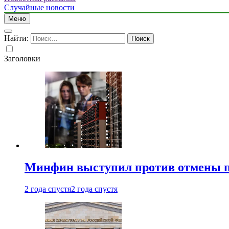
Случайные новости
Меню
Найти:
Заголовки
Минфин выступил против отмены пе
2 года спустя
2 года спустя