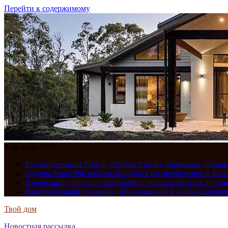
Перейти к содержимому
8 августа, 2026
Toyota освежила Prius и хэтчбек Corolla: скромные обно
Седаны Senat 900 начали продавать по объявлению в Рос
Американцы научили автомобиль показывать язык и езди
Власти Польши признали, что больше не в силах сдержив
Твой дом
Новостная рассылка