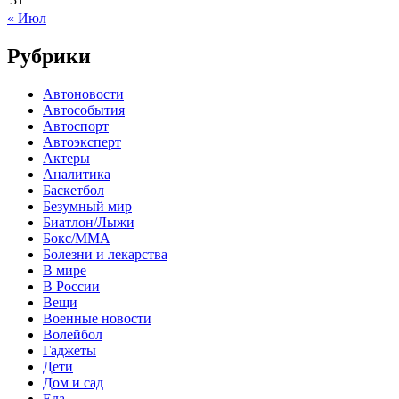
« Июл
Рубрики
Автоновости
Автособытия
Автоспорт
Автоэксперт
Актеры
Аналитика
Баскетбол
Безумный мир
Биатлон/Лыжи
Бокс/MMA
Болезни и лекарства
В мире
В России
Вещи
Военные новости
Волейбол
Гаджеты
Дети
Дом и сад
Еда