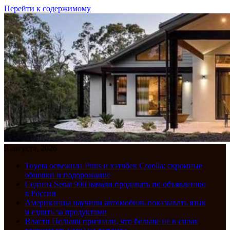
Перейти к содержимому
9 августа, 2026
Toyota освежила Prius и хэтчбек Corolla: скромные
обновки и подорожание
Седаны Senat 900 начали продавать по объявлению
в России
Американцы научили автомобиль показывать язык
и ездить за продуктами
Власти Польши признали, что больше не в силах