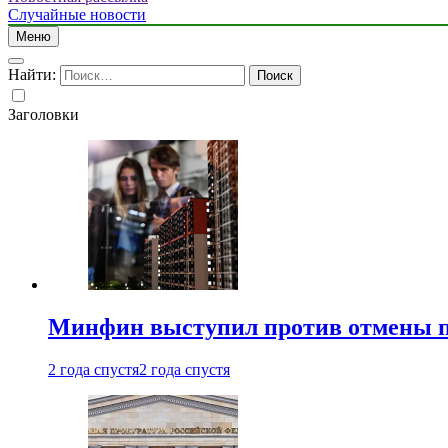
Случайные новости
Меню
Найти:
Заголовки
Минфин выступил против отмены пе
2 года спустя
2 года спустя