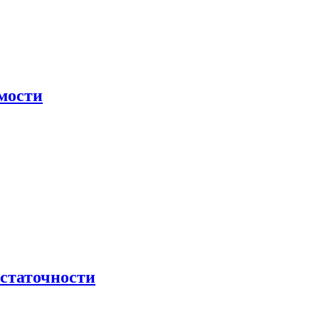
мости
остаточности