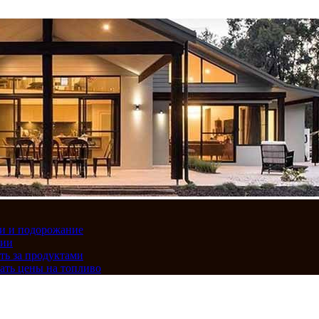
вки и подорожание
сии
ть за продуктами
ать цены на топливо