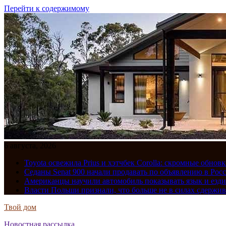
Перейти к содержимому
6 августа, 2026
Toyota освежила Prius и хэтчбек Corolla: скромные обно
Седаны Senat 900 начали продавать по объявлению в Рос
Американцы научили автомобиль показывать язык и езди
Власти Польши признали, что больше не в силах сдержив
Твой дом
Новостная рассылка