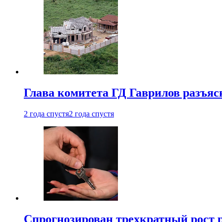
Глава комитета ГД Гаврилов разъяс
2 года спустя
2 года спустя
Спрогнозирован трехкратный рост 