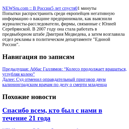
NEWSru.com :: В России
5 лет спустя
0
1 минуты
Попытки распространить среди европейцев негативную
информацию о вакцине предпринимали, как выяснили
журналисты-расследователи, фирмы, связанные с Юлией
Серебрянской. В 2007 году она стала работать в
предвыборном штабе Дмитрия Медведева, а затем возглавила
отдел рекламы в политическом департаменте "Единой
России".
Навигация по записям
Предыдущая:
Аббас Галлямов: “Колесо продолжает вращаться,
углубляя колею”
Далее:
Суд отменил оправдательный приговор двум
калининградским врачам по делу о смерти младенца
Похожие новости
Спасибо всем, кто был с нами в
течение 21 года