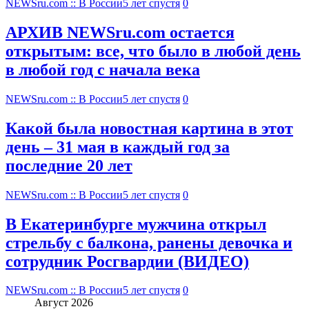
NEWSru.com :: В России
5 лет спустя
0
АРХИВ NEWSru.com остается
открытым: все, что было в любой день
в любой год с начала века
NEWSru.com :: В России
5 лет спустя
0
Какой была новостная картина в этот
день – 31 мая в каждый год за
последние 20 лет
NEWSru.com :: В России
5 лет спустя
0
В Екатеринбурге мужчина открыл
стрельбу с балкона, ранены девочка и
сотрудник Росгвардии (ВИДЕО)
NEWSru.com :: В России
5 лет спустя
0
Август 2026