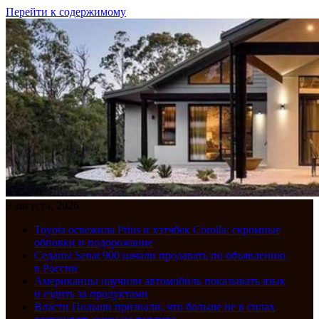
Перейти к содержимому
9 августа, 2026
Toyota освежила Prius и хэтчбек Corolla: скромные
обновки и подорожание
Седаны Senat 900 начали продавать по объявлению
в России
Американцы научили автомобиль показывать язык
и ездить за продуктами
Власти Польши признали, что больше не в силах