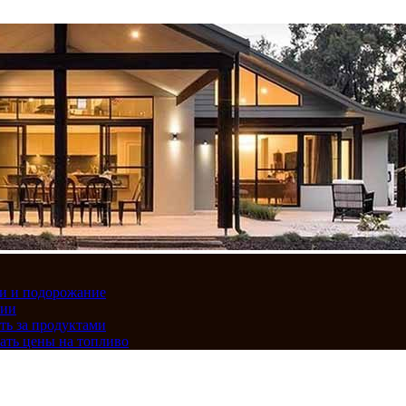
вки и подорожание
сии
ть за продуктами
ать цены на топливо