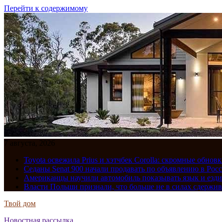
Перейти к содержимому
7 августа, 2026
Toyota освежила Prius и хэтчбек Corolla: скромные обно
Седаны Senat 900 начали продавать по объявлению в Рос
Американцы научили автомобиль показывать язык и езди
Власти Польши признали, что больше не в силах сдержив
Твой дом
Новостная рассылка