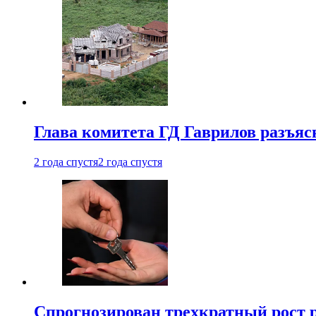
Глава комитета ГД Гаврилов разъяс
2 года спустя
2 года спустя
Спрогнозирован трехкратный рост 