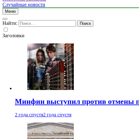
Случайные новости
Меню
Найти:
Заголовки
Минфин выступил против отмены пе
2 года спустя
2 года спустя