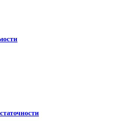
мости
остаточности