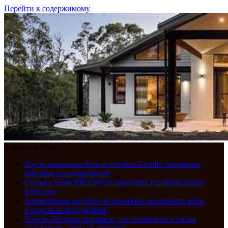
Перейти к содержимому
8 августа, 2026
Toyota освежила Prius и хэтчбек Corolla: скромные
обновки и подорожание
Седаны Senat 900 начали продавать по объявлению
в России
Американцы научили автомобиль показывать язык
и ездить за продуктами
Власти Польши признали, что больше не в силах