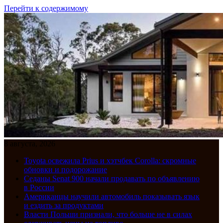
Перейти к содержимому
8 августа, 2026
Toyota освежила Prius и хэтчбек Corolla: скромные
обновки и подорожание
Седаны Senat 900 начали продавать по объявлению
в России
Американцы научили автомобиль показывать язык
и ездить за продуктами
Власти Польши признали, что больше не в силах