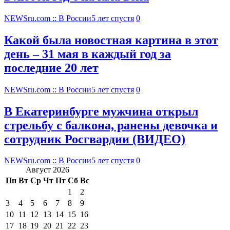
NEWSru.com :: В России
5 лет спустя
0
Какой была новостная картина в этот
день – 31 мая в каждый год за
последние 20 лет
NEWSru.com :: В России
5 лет спустя
0
В Екатеринбурге мужчина открыл
стрельбу с балкона, ранены девочка и
сотрудник Росгвардии (ВИДЕО)
NEWSru.com :: В России
5 лет спустя
0
Август 2026
Пн
Вт
Ср
Чт
Пт
Сб
Вс
1
2
3
4
5
6
7
8
9
10
11
12
13
14
15
16
17
18
19
20
21
22
23