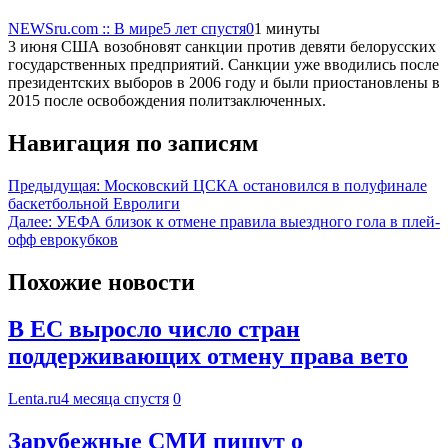
NEWSru.com :: В мире
5 лет спустя
0
1 минуты
3 июня США возобновят санкции против девяти белорусских
государственных предприятий. Санкции уже вводились после
президентских выборов в 2006 году и были приостановлены в
2015 после освобождения политзаключенных.
Навигация по записям
Предыдущая:
Московский ЦСКА остановился в полуфинале
баскетбольной Евролиги
Далее:
УЕФА близок к отмене правила выездного гола в плей-
офф еврокубков
Похожие новости
В ЕС выросло число стран
поддерживающих отмену права вето
Lenta.ru
4 месяца спустя
0
Зарубежные СМИ пишут о