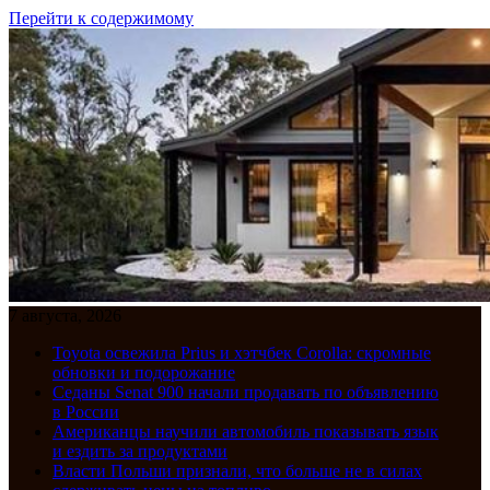
Перейти к содержимому
7 августа, 2026
Toyota освежила Prius и хэтчбек Corolla: скромные
обновки и подорожание
Седаны Senat 900 начали продавать по объявлению
в России
Американцы научили автомобиль показывать язык
и ездить за продуктами
Власти Польши признали, что больше не в силах