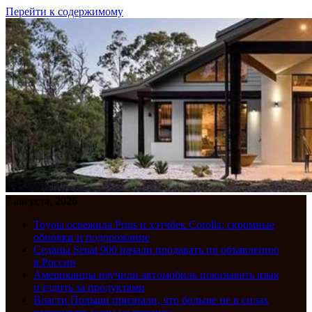
Перейти к содержимому
7 августа, 2026
Toyota освежила Prius и хэтчбек Corolla: скромные
обновки и подорожание
Седаны Senat 900 начали продавать по объявлению
в России
Американцы научили автомобиль показывать язык
и ездить за продуктами
Власти Польши признали, что больше не в силах