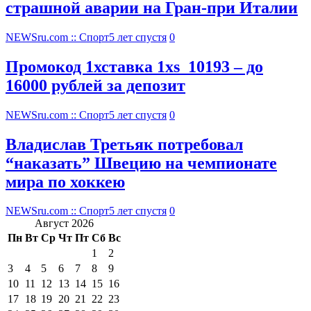
страшной аварии на Гран-при Италии
NEWSru.com :: Спорт
5 лет спустя
0
Промокод 1хставка 1xs_10193 – до
16000 рублей за депозит
NEWSru.com :: Спорт
5 лет спустя
0
Владислав Третьяк потребовал
“наказать” Швецию на чемпионате
мира по хоккею
NEWSru.com :: Спорт
5 лет спустя
0
Август 2026
Пн
Вт
Ср
Чт
Пт
Сб
Вс
1
2
3
4
5
6
7
8
9
10
11
12
13
14
15
16
17
18
19
20
21
22
23