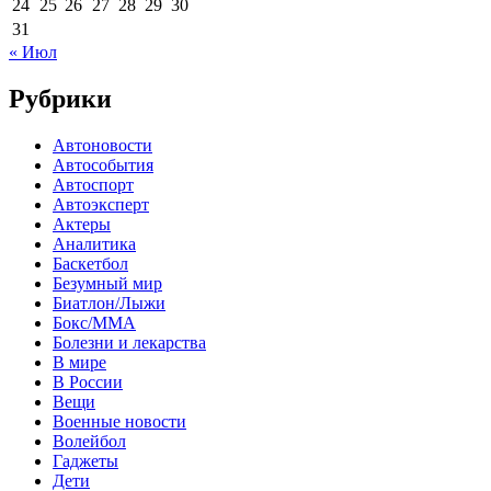
24
25
26
27
28
29
30
31
« Июл
Рубрики
Автоновости
Автособытия
Автоспорт
Автоэксперт
Актеры
Аналитика
Баскетбол
Безумный мир
Биатлон/Лыжи
Бокс/MMA
Болезни и лекарства
В мире
В России
Вещи
Военные новости
Волейбол
Гаджеты
Дети