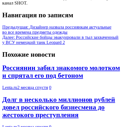
канал SHOT.
Навигация по записям
Предыдущая:
Дизайнер назвала россиянкам актуальные
во все времена предметы одежды
Далее:
Российские бойцы эвакуировали в тыл захваченный
у ВСУ немецкий танк Leopard 2
Похожие новости
Россиянин забил знакомого молотком
и спрятал его под бетоном
Lenta.ru
2 месяца спустя
0
Долг в несколько миллионов рублей
довел российского бизнесмена до
жестокого преступления
Lenta.ru
2 месяца спустя
0