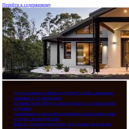
Перейти к содержимому
9 августа, 2026
Toyota освежила Prius и хэтчбек Corolla: скромные
обновки и подорожание
Седаны Senat 900 начали продавать по объявлению
в России
Американцы научили автомобиль показывать язык
и ездить за продуктами
Власти Польши признали, что больше не в силах