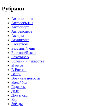
Рубрики
Автоновости
Автособытия
Автоспорт
Автоэксперт
Актеры
Аналитика
Баскетбол
Безумный мир
Биатлон/Лыжи
Бокс/MMA
Болезни и лекарства
В мире
В России
Вещи
Военные новости
Волейбол
Гаджеты
Дети
Дом и сад
Еда
Звёзды