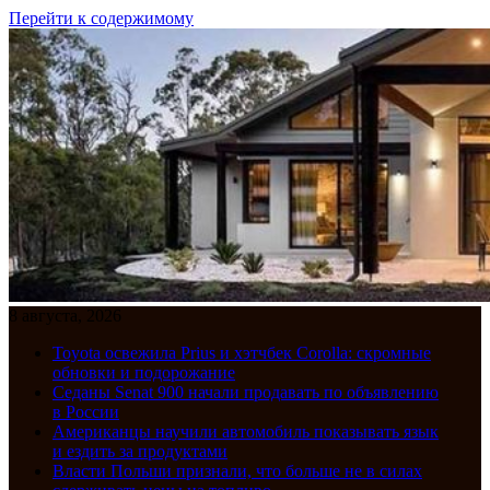
Перейти к содержимому
8 августа, 2026
Toyota освежила Prius и хэтчбек Corolla: скромные
обновки и подорожание
Седаны Senat 900 начали продавать по объявлению
в России
Американцы научили автомобиль показывать язык
и ездить за продуктами
Власти Польши признали, что больше не в силах