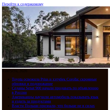
Перейти к содержимому
8 августа, 2026
Toyota освежила Prius и хэтчбек Corolla: скромные
обновки и подорожание
Седаны Senat 900 начали продавать по объявлению
в России
Американцы научили автомобиль показывать язык
и ездить за продуктами
Власти Польши признали, что больше не в силах