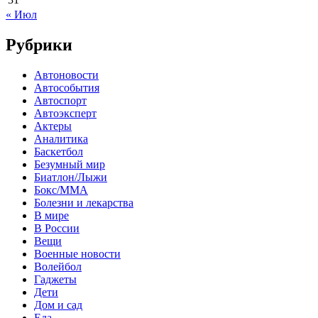
« Июл
Рубрики
Автоновости
Автособытия
Автоспорт
Автоэксперт
Актеры
Аналитика
Баскетбол
Безумный мир
Биатлон/Лыжи
Бокс/MMA
Болезни и лекарства
В мире
В России
Вещи
Военные новости
Волейбол
Гаджеты
Дети
Дом и сад
Еда