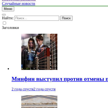
Случайные новости
Меню
Найти:
Заголовки
Минфин выступил против отмены пе
2 года спустя
2 года спустя