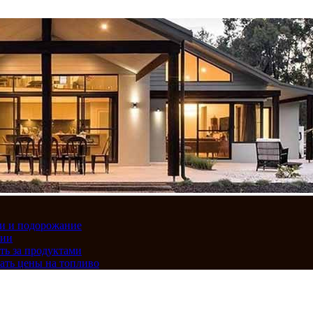
вки и подорожание
сии
ть за продуктами
ать цены на топливо