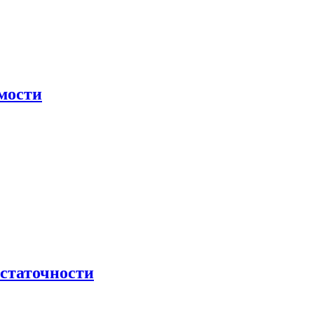
мости
остаточности