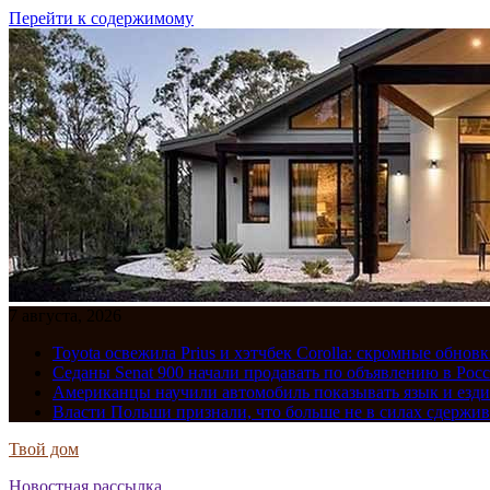
Перейти к содержимому
7 августа, 2026
Toyota освежила Prius и хэтчбек Corolla: скромные обно
Седаны Senat 900 начали продавать по объявлению в Рос
Американцы научили автомобиль показывать язык и езди
Власти Польши признали, что больше не в силах сдержив
Твой дом
Новостная рассылка