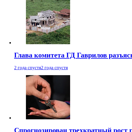
Глава комитета ГД Гаврилов разъяс
2 года спустя
2 года спустя
Спрогнозирован трехкратный рост 