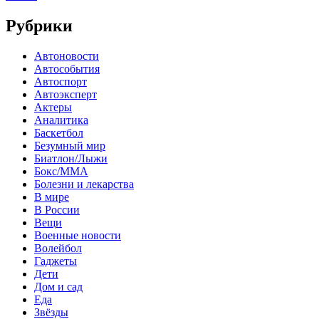
Рубрики
Автоновости
Автособытия
Автоспорт
Автоэксперт
Актеры
Аналитика
Баскетбол
Безумный мир
Биатлон/Лыжи
Бокс/MMA
Болезни и лекарства
В мире
В России
Вещи
Военные новости
Волейбол
Гаджеты
Дети
Дом и сад
Еда
Звёзды