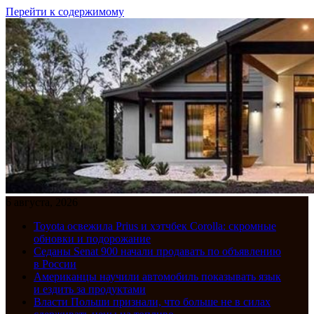
Перейти к содержимому
6 августа, 2026
Toyota освежила Prius и хэтчбек Corolla: скромные
обновки и подорожание
Седаны Senat 900 начали продавать по объявлению
в России
Американцы научили автомобиль показывать язык
и ездить за продуктами
Власти Польши признали, что больше не в силах