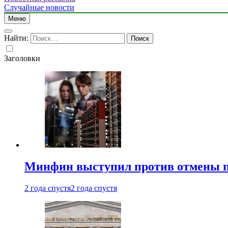
Случайные новости
Меню
Найти:
Заголовки
Минфин выступил против отмены пе
2 года спустя
2 года спустя