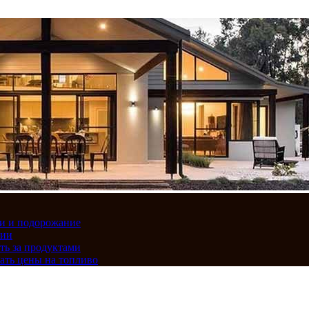
вки и подорожание
сии
ть за продуктами
ать цены на топливо