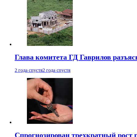
Глава комитета ГД Гаврилов разъяс
2 года спустя
2 года спустя
Спрогнозирован трехкратный рост 