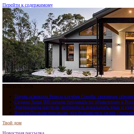
Перейти к содержимому
6 августа, 2026
Toyota освежила Prius и хэтчбек Corolla: скромные обно
Седаны Senat 900 начали продавать по объявлению в Рос
Американцы научили автомобиль показывать язык и езди
Власти Польши признали, что больше не в силах сдержив
Твой дом
Новостная рассылка