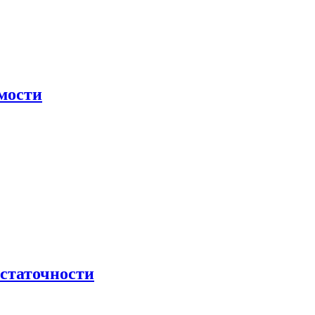
мости
остаточности