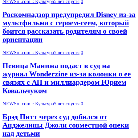
NEWSru.com :: Культура
5 лет спустя
0
Роскомнадзор предупредил Disney из-за
мультфильма c героем-геем, который
боится рассказать родителям о своей
ориентации
NEWSru.com :: Культура
5 лет спустя
0
Певица Манижа подаст в суд на
журнал Wonderzine из-за колонки о ее
связях с АП и миллиардером Юрием
Ковальчуком
NEWSru.com :: Культура
5 лет спустя
0
Брэд Питт через суд добился от
Анджелины Джоли совместной опеки
над детьми