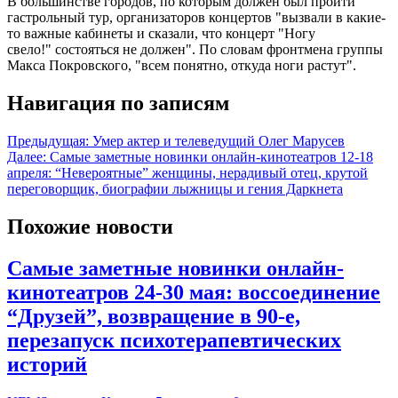
В большинстве городов, по которым должен был пройти
гастрольный тур, организаторов концертов "вызвали в какие-
то важные кабинеты и сказали, что концерт "Ногу
свело!" состояться не должен". По словам фронтмена группы
Макса Покровского, "всем понятно, откуда ноги растут".
Навигация по записям
Предыдущая:
Умер актер и телеведущий Олег Марусев
Далее:
Самые заметные новинки онлайн-кинотеатров 12-18
апреля: “Невероятные” женщины, нерадивый отец, крутой
переговорщик, биографии лыжницы и гения Даркнета
Похожие новости
Самые заметные новинки онлайн-
кинотеатров 24-30 мая: воссоединение
“Друзей”, возвращение в 90-е,
перезапуск психотерапевтических
историй