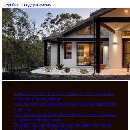
Перейти к содержимому
6 августа, 2026
Toyota освежила Prius и хэтчбек Corolla: скромные
обновки и подорожание
Седаны Senat 900 начали продавать по объявлению
в России
Американцы научили автомобиль показывать язык
и ездить за продуктами
Власти Польши признали, что больше не в силах