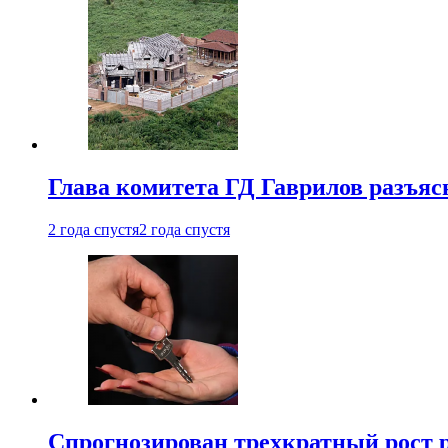
Глава комитета ГД Гаврилов разъяс
2 года спустя
2 года спустя
Спрогнозирован трехкратный рост 