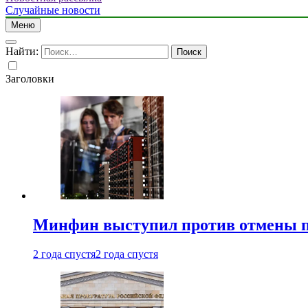
Случайные новости
Меню
Найти:
Заголовки
Минфин выступил против отмены пе
2 года спустя
2 года спустя