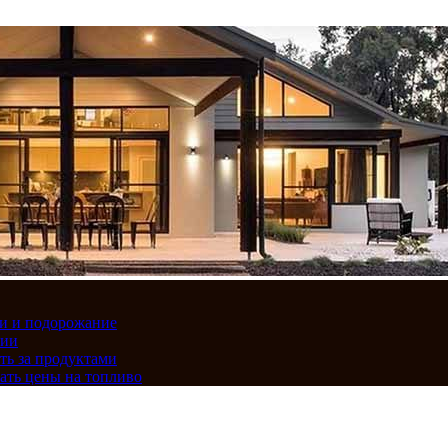
вки и подорожание
сии
ть за продуктами
ать цены на топливо