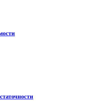
мости
остаточности