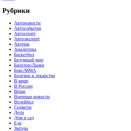
Рубрики
Автоновости
Автособытия
Автоспорт
Автоэксперт
Актеры
Аналитика
Баскетбол
Безумный мир
Биатлон/Лыжи
Бокс/MMA
Болезни и лекарства
В мире
В России
Вещи
Военные новости
Волейбол
Гаджеты
Дети
Дом и сад
Еда
Звёзды