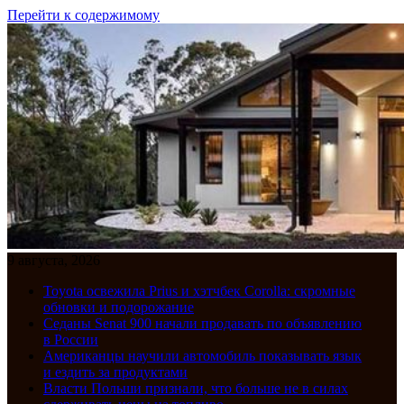
Перейти к содержимому
9 августа, 2026
Toyota освежила Prius и хэтчбек Corolla: скромные
обновки и подорожание
Седаны Senat 900 начали продавать по объявлению
в России
Американцы научили автомобиль показывать язык
и ездить за продуктами
Власти Польши признали, что больше не в силах