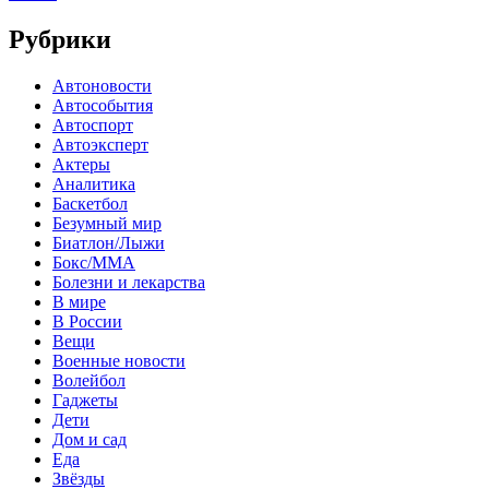
Рубрики
Автоновости
Автособытия
Автоспорт
Автоэксперт
Актеры
Аналитика
Баскетбол
Безумный мир
Биатлон/Лыжи
Бокс/MMA
Болезни и лекарства
В мире
В России
Вещи
Военные новости
Волейбол
Гаджеты
Дети
Дом и сад
Еда
Звёзды