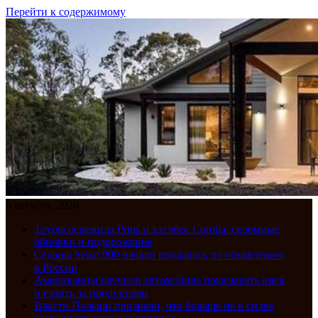
Перейти к содержимому
6 августа, 2026
Toyota освежила Prius и хэтчбек Corolla: скромные
обновки и подорожание
Седаны Senat 900 начали продавать по объявлению
в России
Американцы научили автомобиль показывать язык
и ездить за продуктами
Власти Польши признали, что больше не в силах