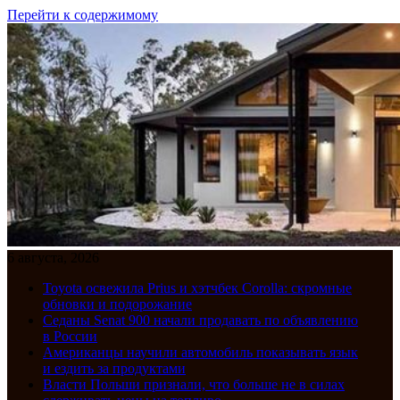
Перейти к содержимому
6 августа, 2026
Toyota освежила Prius и хэтчбек Corolla: скромные
обновки и подорожание
Седаны Senat 900 начали продавать по объявлению
в России
Американцы научили автомобиль показывать язык
и ездить за продуктами
Власти Польши признали, что больше не в силах