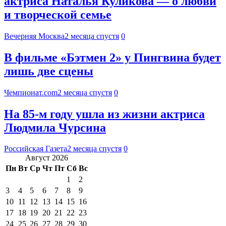
актриса Наталья Куликова — о любви
и творческой семье
Вечерняя Москва
2 месяца спустя
0
В фильме «Бэтмен 2» у Пингвина будет
лишь две сцены
Чемпионат.com
2 месяца спустя
0
На 85-м году ушла из жизни актриса
Людмила Чурсина
Российская Газета
2 месяца спустя
0
Август 2026
Пн
Вт
Ср
Чт
Пт
Сб
Вс
1
2
3
4
5
6
7
8
9
10
11
12
13
14
15
16
17
18
19
20
21
22
23
24
25
26
27
28
29
30