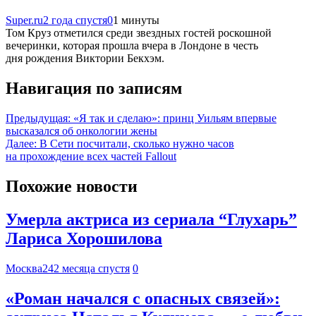
Super.ru
2 года спустя
0
1 минуты
Том Круз отметился среди звездных гостей роскошной
вечеринки, которая прошла вчера в Лондоне в честь
дня рождения Виктории Бекхэм.
Навигация по записям
Предыдущая:
«Я так и сделаю»: принц Уильям впервые
высказался об онкологии жены
Далее:
В Сети посчитали, сколько нужно часов
на прохождение всех частей Fallout
Похожие новости
Умерла актриса из сериала “Глухарь”
Лариса Хорошилова
Москва24
2 месяца спустя
0
«Роман начался с опасных связей»: