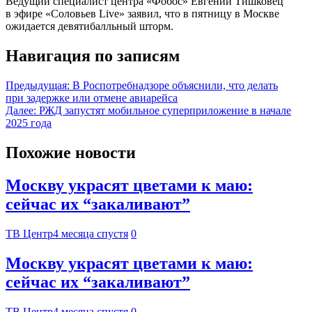
Ведущий специалист центра «Фобос» Евгений Тишковец
в эфире «Соловьев Live» заявил, что в пятницу в Москве
ожидается девятибалльный шторм.
Навигация по записям
Предыдущая:
В Роспотребнадзоре объяснили, что делать
при задержке или отмене авиарейса
Далее:
РЖД запустят мобильное суперприложение в начале
2025 года
Похожие новости
Москву украсят цветами к маю:
сейчас их “закаливают”
ТВ Центр
4 месяца спустя
0
Москву украсят цветами к маю:
сейчас их “закаливают”
ТВ Центр
4 месяца спустя
0