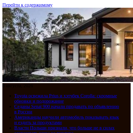
Перейти к содержимому
8 августа, 2026
Toyota освежила Prius и хэтчбек Corolla: скромные
обновки и подорожание
Седаны Senat 900 начали продавать по объявлению
в России
Американцы научили автомобиль показывать язык
и ездить за продуктами
Власти Польши признали, что больше не в силах