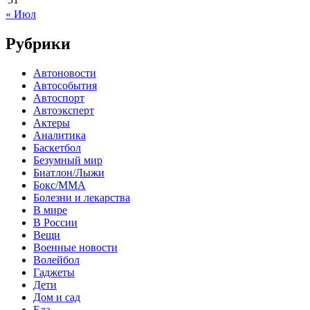
« Июл
Рубрики
Автоновости
Автособытия
Автоспорт
Автоэксперт
Актеры
Аналитика
Баскетбол
Безумный мир
Биатлон/Лыжи
Бокс/MMA
Болезни и лекарства
В мире
В России
Вещи
Военные новости
Волейбол
Гаджеты
Дети
Дом и сад
Еда