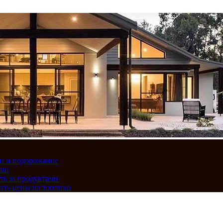
вки и подорожание
сии
ть за продуктами
ать цены на топливо