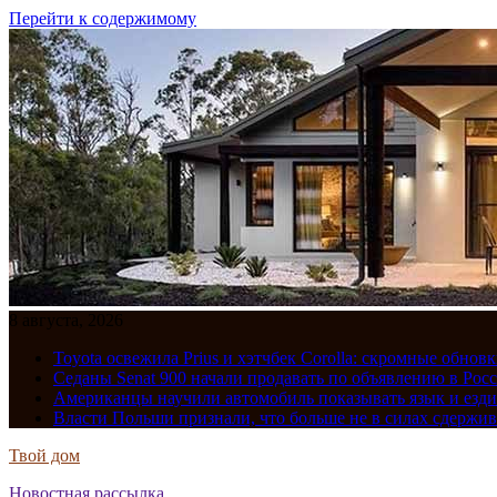
Перейти к содержимому
8 августа, 2026
Toyota освежила Prius и хэтчбек Corolla: скромные обно
Седаны Senat 900 начали продавать по объявлению в Рос
Американцы научили автомобиль показывать язык и езди
Власти Польши признали, что больше не в силах сдержив
Твой дом
Новостная рассылка