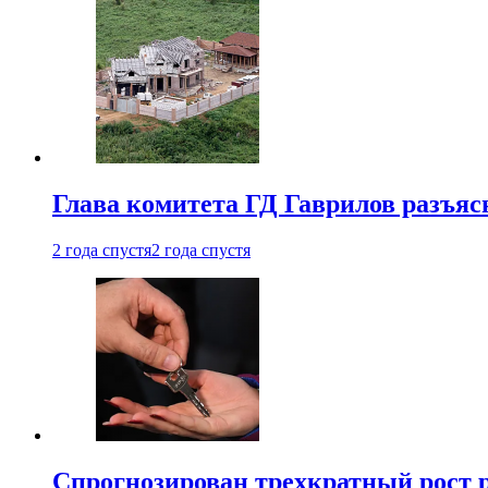
Глава комитета ГД Гаврилов разъяс
2 года спустя
2 года спустя
Спрогнозирован трехкратный рост 