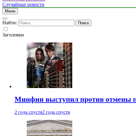
Случайные новости
Меню
Найти:
Заголовки
Минфин выступил против отмены пе
2 года спустя
2 года спустя