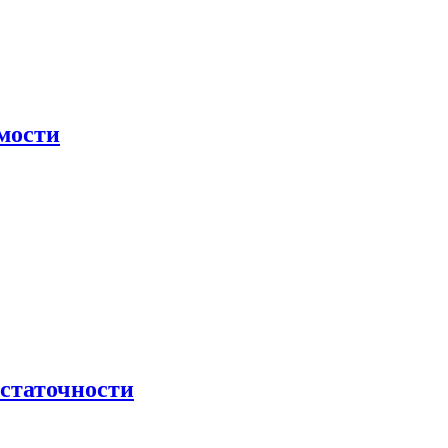
мости
остаточности