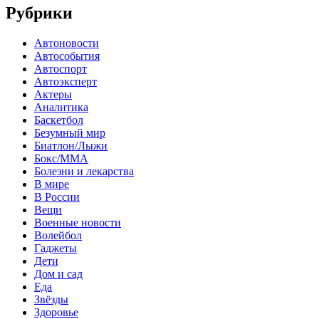
Рубрики
Автоновости
Автособытия
Автоспорт
Автоэксперт
Актеры
Аналитика
Баскетбол
Безумный мир
Биатлон/Лыжи
Бокс/MMA
Болезни и лекарства
В мире
В России
Вещи
Военные новости
Волейбол
Гаджеты
Дети
Дом и сад
Еда
Звёзды
Здоровье