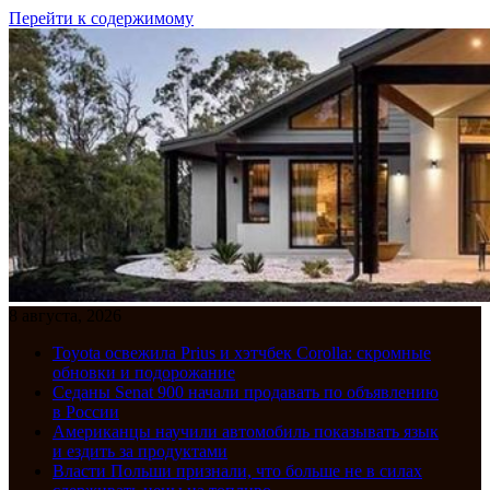
Перейти к содержимому
8 августа, 2026
Toyota освежила Prius и хэтчбек Corolla: скромные
обновки и подорожание
Седаны Senat 900 начали продавать по объявлению
в России
Американцы научили автомобиль показывать язык
и ездить за продуктами
Власти Польши признали, что больше не в силах