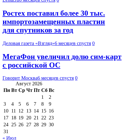
Ростех поставил более 30 тыс.
импортозамещенных пластин
для спутников за год
Деловая газета «Взгляд»
6 месяцев спустя
0
МегаФон увеличил долю сим‑карт
с российской ОС
Говорит Москва
6 месяцев спустя
0
Август 2026
Пн
Вт
Ср
Чт
Пт
Сб
Вс
1
2
3
4
5
6
7
8
9
10
11
12
13
14
15
16
17
18
19
20
21
22
23
24
25
26
27
28
29
30
31
« Июл