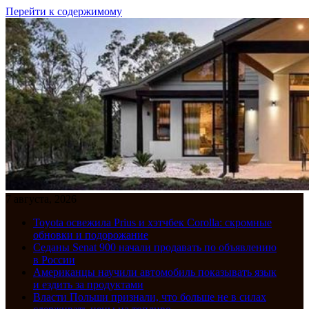
Перейти к содержимому
7 августа, 2026
Toyota освежила Prius и хэтчбек Corolla: скромные
обновки и подорожание
Седаны Senat 900 начали продавать по объявлению
в России
Американцы научили автомобиль показывать язык
и ездить за продуктами
Власти Польши признали, что больше не в силах