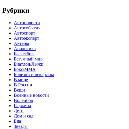
Рубрики
Автоновости
Автособытия
Автоспорт
Автоэксперт
Актеры
Аналитика
Баскетбол
Безумный мир
Биатлон/Лыжи
Бокс/MMA
Болезни и лекарства
В мире
В России
Вещи
Военные новости
Волейбол
Гаджеты
Дети
Дом и сад
Еда
Звёзды