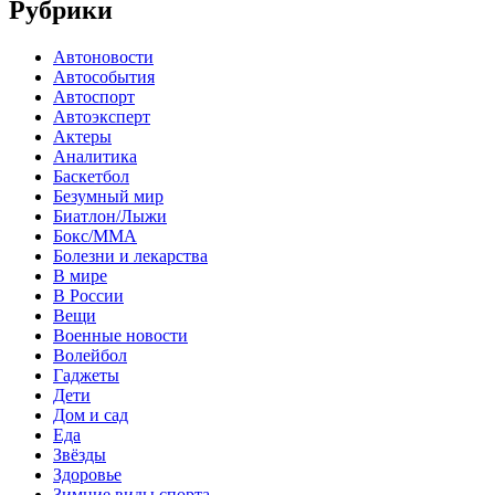
Рубрики
Автоновости
Автособытия
Автоспорт
Автоэксперт
Актеры
Аналитика
Баскетбол
Безумный мир
Биатлон/Лыжи
Бокс/MMA
Болезни и лекарства
В мире
В России
Вещи
Военные новости
Волейбол
Гаджеты
Дети
Дом и сад
Еда
Звёзды
Здоровье
Зимние виды спорта