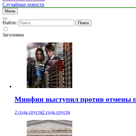
Случайные новости
Меню
Найти:
Заголовки
Минфин выступил против отмены пе
2 года спустя
2 года спустя