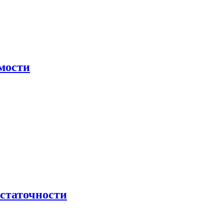
мости
остаточности