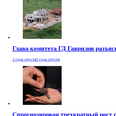
Глава комитета ГД Гаврилов разъяс
2 года спустя
2 года спустя
Спрогнозирован трехкратный рост 