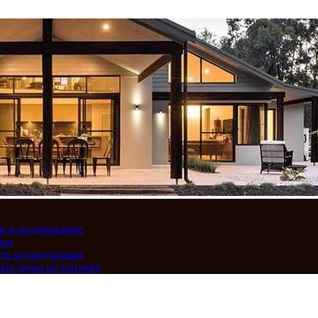
вки и подорожание
сии
ть за продуктами
ать цены на топливо