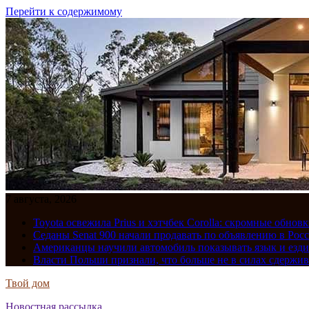
Перейти к содержимому
7 августа, 2026
Toyota освежила Prius и хэтчбек Corolla: скромные обно
Седаны Senat 900 начали продавать по объявлению в Рос
Американцы научили автомобиль показывать язык и езди
Власти Польши признали, что больше не в силах сдержив
Твой дом
Новостная рассылка