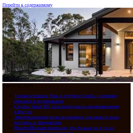
Перейти к содержимому
6 августа, 2026
Toyota освежила Prius и хэтчбек Corolla: скромные
обновки и подорожание
Седаны Senat 900 начали продавать по объявлению
в России
Американцы научили автомобиль показывать язык
и ездить за продуктами
Власти Польши признали, что больше не в силах