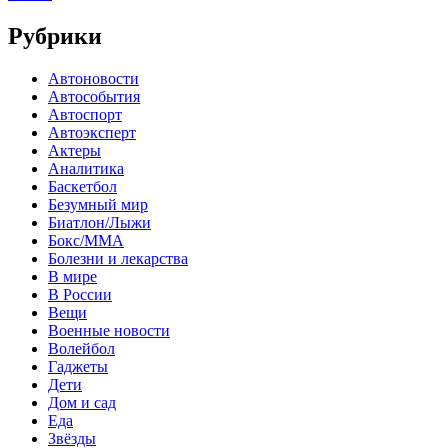
Рубрики
Автоновости
Автособытия
Автоспорт
Автоэксперт
Актеры
Аналитика
Баскетбол
Безумный мир
Биатлон/Лыжи
Бокс/MMA
Болезни и лекарства
В мире
В России
Вещи
Военные новости
Волейбол
Гаджеты
Дети
Дом и сад
Еда
Звёзды