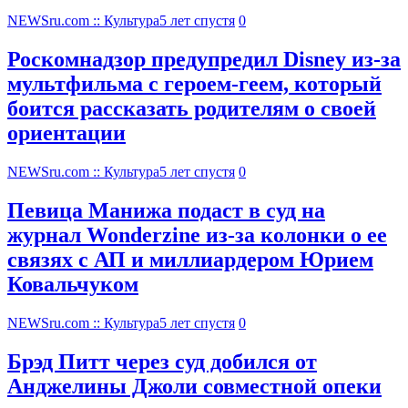
NEWSru.com :: Культура
5 лет спустя
0
Роскомнадзор предупредил Disney из-за
мультфильма c героем-геем, который
боится рассказать родителям о своей
ориентации
NEWSru.com :: Культура
5 лет спустя
0
Певица Манижа подаст в суд на
журнал Wonderzine из-за колонки о ее
связях с АП и миллиардером Юрием
Ковальчуком
NEWSru.com :: Культура
5 лет спустя
0
Брэд Питт через суд добился от
Анджелины Джоли совместной опеки