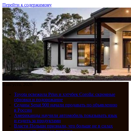
Перейти к содержимому
6 августа, 2026
Toyota освежила Prius и хэтчбек Corolla: скромные
обновки и подорожание
Седаны Senat 900 начали продавать по объявлению
в России
Американцы научили автомобиль показывать язык
и ездить за продуктами
Власти Польши признали, что больше не в силах