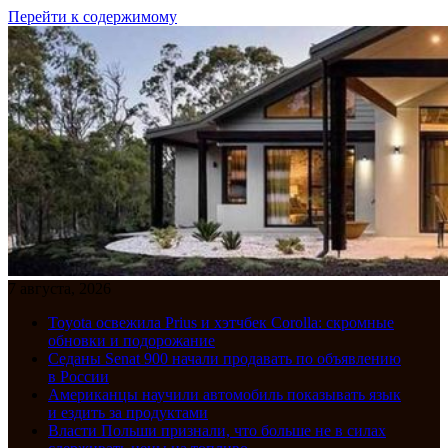
Перейти к содержимому
7 августа, 2026
Toyota освежила Prius и хэтчбек Corolla: скромные
обновки и подорожание
Седаны Senat 900 начали продавать по объявлению
в России
Американцы научили автомобиль показывать язык
и ездить за продуктами
Власти Польши признали, что больше не в силах