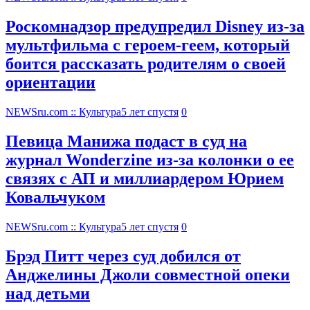
Роскомнадзор предупредил Disney из-за
мультфильма c героем-геем, который
боится рассказать родителям о своей
ориентации
NEWSru.com :: Культура
5 лет спустя
0
Певица Манижа подаст в суд на
журнал Wonderzine из-за колонки о ее
связях с АП и миллиардером Юрием
Ковальчуком
NEWSru.com :: Культура
5 лет спустя
0
Брэд Питт через суд добился от
Анджелины Джоли совместной опеки
над детьми