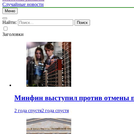
Случайные новости
Меню
Найти:
Заголовки
Минфин выступил против отмены пе
2 года спустя
2 года спустя