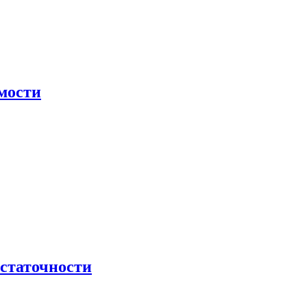
мости
остаточности