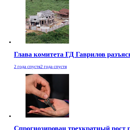
Глава комитета ГД Гаврилов разъяс
2 года спустя
2 года спустя
Спрогнозирован трехкратный рост 