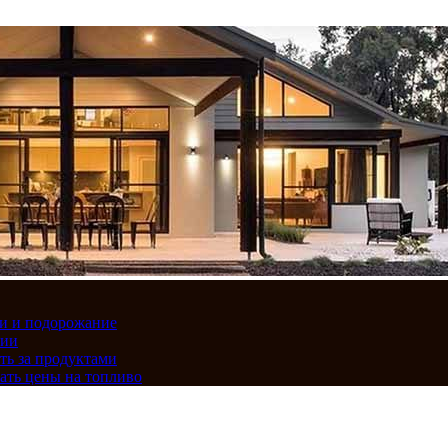
вки и подорожание
сии
ть за продуктами
ать цены на топливо