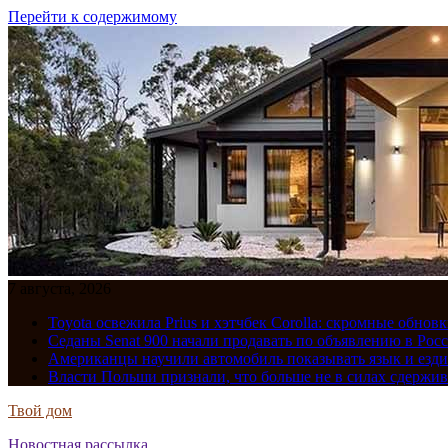
Перейти к содержимому
7 августа, 2026
Toyota освежила Prius и хэтчбек Corolla: скромные обно
Седаны Senat 900 начали продавать по объявлению в Рос
Американцы научили автомобиль показывать язык и езди
Власти Польши признали, что больше не в силах сдержив
Твой дом
Новостная рассылка