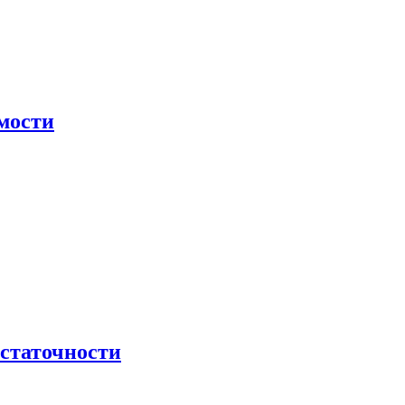
мости
остаточности