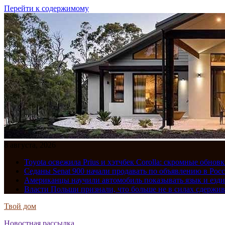
Перейти к содержимому
8 августа, 2026
Toyota освежила Prius и хэтчбек Corolla: скромные обно
Седаны Senat 900 начали продавать по объявлению в Рос
Американцы научили автомобиль показывать язык и езди
Власти Польши признали, что больше не в силах сдержив
Твой дом
Новостная рассылка