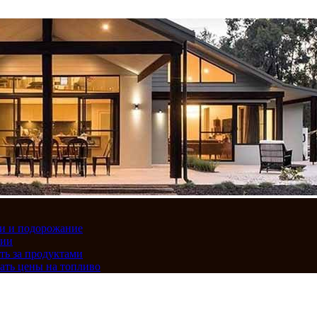
вки и подорожание
сии
ть за продуктами
ать цены на топливо