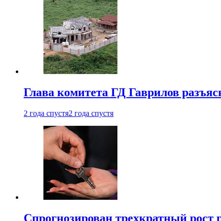
Глава комитета ГД Гаврилов разъяс
2 года спустя
2 года спустя
Спрогнозирован трехкратный рост 