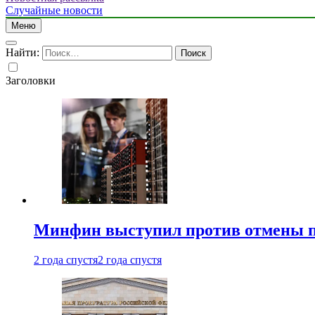
Случайные новости
Меню
Найти:
Заголовки
Минфин выступил против отмены пе
2 года спустя
2 года спустя