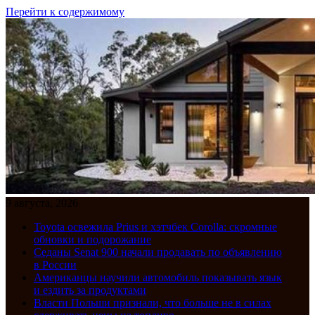
Перейти к содержимому
9 августа, 2026
Toyota освежила Prius и хэтчбек Corolla: скромные
обновки и подорожание
Седаны Senat 900 начали продавать по объявлению
в России
Американцы научили автомобиль показывать язык
и ездить за продуктами
Власти Польши признали, что больше не в силах