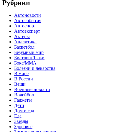
Рубрики
Автоновости
Автособытия
Автоспорт
Автоэксперт
Актеры
Аналитика
Баскетбол
Безумный мир
Биатлон/Лыжи
Бокс/MMA
Болезни и лекарства
В мире
В России
Вещи
Военные новости
Волейбол
Гаджеты
Дети
Дом и сад
Еда
Звёзды
Здоровье
Зимние виды спорта