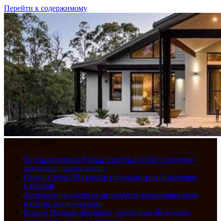
Перейти к содержимому
7 августа, 2026
Toyota освежила Prius и хэтчбек Corolla: скромные
обновки и подорожание
Седаны Senat 900 начали продавать по объявлению
в России
Американцы научили автомобиль показывать язык
и ездить за продуктами
Власти Польши признали, что больше не в силах