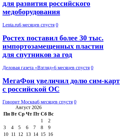
для развития российского
медоборудования
Lenta.ru
6 месяцев спустя
0
Ростех поставил более 30 тыс.
импортозамещенных пластин
для спутников за год
Деловая газета «Взгляд»
6 месяцев спустя
0
МегаФон увеличил долю сим‑карт
с российской ОС
Говорит Москва
6 месяцев спустя
0
Август 2026
Пн
Вт
Ср
Чт
Пт
Сб
Вс
1
2
3
4
5
6
7
8
9
10
11
12
13
14
15
16