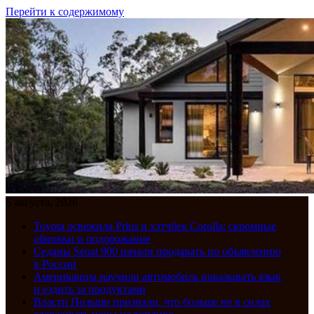
Перейти к содержимому
6 августа, 2026
Toyota освежила Prius и хэтчбек Corolla: скромные
обновки и подорожание
Седаны Senat 900 начали продавать по объявлению
в России
Американцы научили автомобиль показывать язык
и ездить за продуктами
Власти Польши признали, что больше не в силах