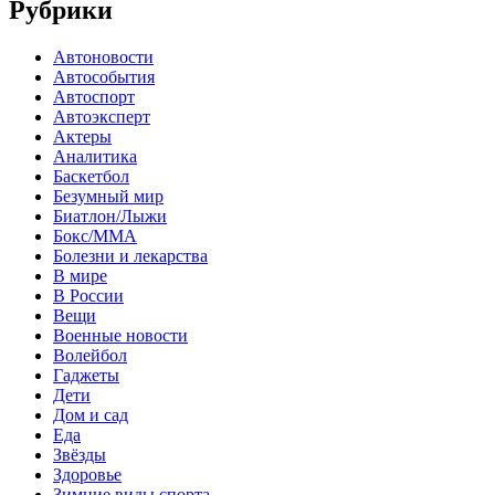
Рубрики
Автоновости
Автособытия
Автоспорт
Автоэксперт
Актеры
Аналитика
Баскетбол
Безумный мир
Биатлон/Лыжи
Бокс/MMA
Болезни и лекарства
В мире
В России
Вещи
Военные новости
Волейбол
Гаджеты
Дети
Дом и сад
Еда
Звёзды
Здоровье
Зимние виды спорта