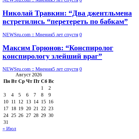
Николай Травкин: “Два джентльмена
встретились “перетереть по бабкам”
NEWSru.com :: Мнения
5 лет спустя
0
Максим Горюнов: “Конспиролог
конспирологу злейший враг”
NEWSru.com :: Мнения
5 лет спустя
0
Август 2026
Пн
Вт
Ср
Чт
Пт
Сб
Вс
1
2
3
4
5
6
7
8
9
10
11
12
13
14
15
16
17
18
19
20
21
22
23
24
25
26
27
28
29
30
31
« Июл