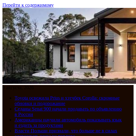
Перейти к содержимому
9 августа, 2026
Toyota освежила Prius и хэтчбек Corolla: скромные
обновки и подорожание
Седаны Senat 900 начали продавать по объявлению
в России
Американцы научили автомобиль показывать язык
и ездить за продуктами
Власти Польши признали, что больше не в силах