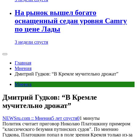
На рынок вышел богато
оснащенный седан уровня Camry
по цене Лады
3 недели спустя
Главная
Мнения
Дмитрий Гудков: “В Кремле мучительно дрожат”
Мнения
Дмитрий Гудков: “В Кремле
мучительно дрожат”
NEWSru.com :: Мнения
5 лет спустя
0
1 минуты
Политик считает приговор Николаю Платошкину примером
"классического безумия путинских судов". По мнению
Гудкова, Платошкин попал в поле зрения Кремля только из-за