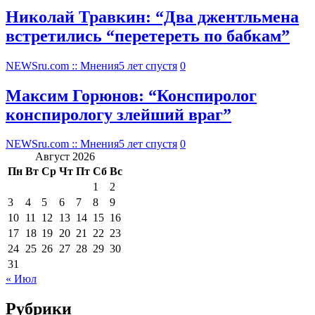
Николай Травкин: “Два джентльмена
встретились “перетереть по бабкам”
NEWSru.com :: Мнения
5 лет спустя
0
Максим Горюнов: “Конспиролог
конспирологу злейший враг”
NEWSru.com :: Мнения
5 лет спустя
0
Август 2026
Пн
Вт
Ср
Чт
Пт
Сб
Вс
1
2
3
4
5
6
7
8
9
10
11
12
13
14
15
16
17
18
19
20
21
22
23
24
25
26
27
28
29
30
31
« Июл
Рубрики