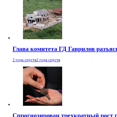
Глава комитета ГД Гаврилов разъяс
2 года спустя
2 года спустя
Спрогнозирован трехкратный рост 