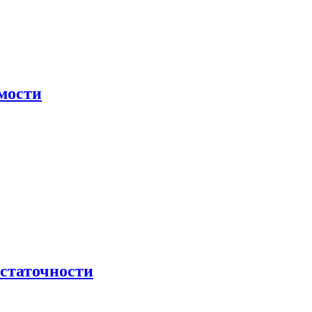
мости
остаточности