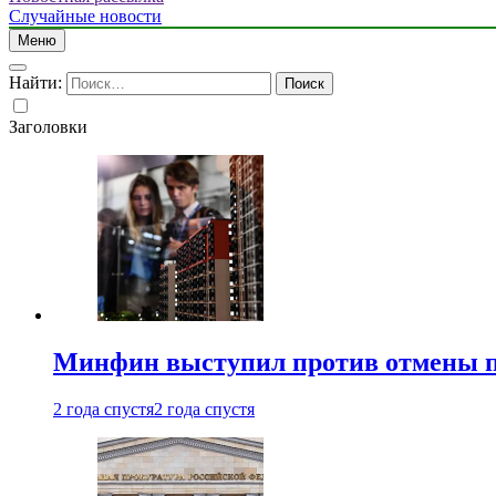
Случайные новости
Меню
Найти:
Заголовки
Минфин выступил против отмены пе
2 года спустя
2 года спустя