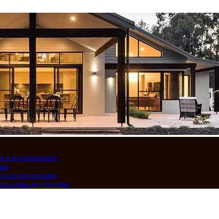
вки и подорожание
сии
ть за продуктами
ать цены на топливо