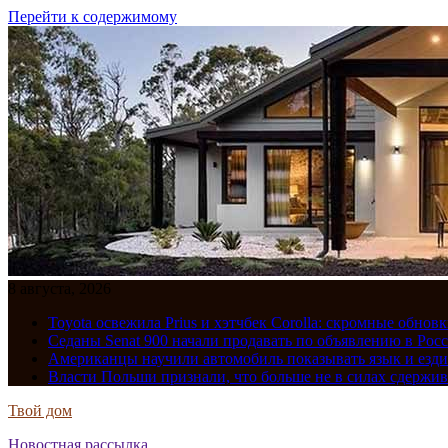
Перейти к содержимому
8 августа, 2026
Toyota освежила Prius и хэтчбек Corolla: скромные обно
Седаны Senat 900 начали продавать по объявлению в Рос
Американцы научили автомобиль показывать язык и езди
Власти Польши признали, что больше не в силах сдержив
Твой дом
Новостная рассылка